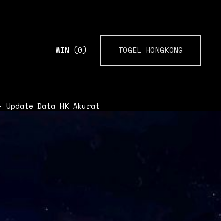
TOGEL HONGKONG
WIN
(
0
)
- Update Data HK Akurat